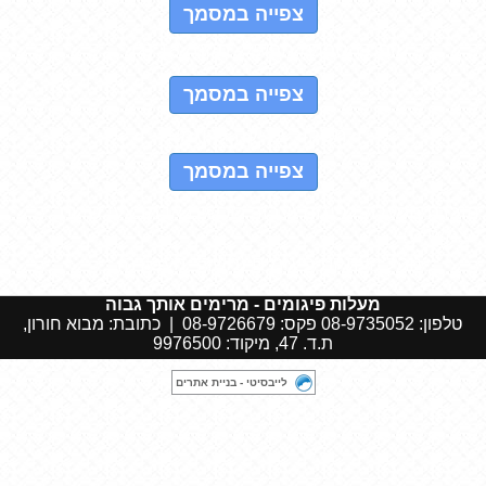
צפייה במסמך
טופס הסמכת מפעיל- תקנה 18 (ג)
צפייה במסמך
תסקיר בדיקה לדוגמא
צפייה במסמך
חוברת הפעלה לפיגום (עבור רוכשים או מבצעי שרות
עצמאיים)
נוהל העתקת פיגומים (משרד העבודה)
מעלות פיגומים - מרימים אותך גבוה
טלפון: 08-9735052 פקס: 08-9726679 | כתובת: מבוא חורון,
ת.ד. 47, מיקוד: 9976500
לייבסיטי - בניית אתרים